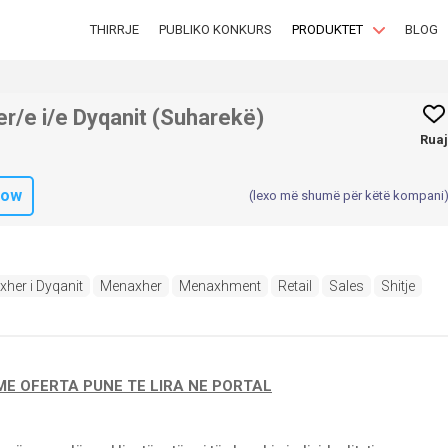
THIRRJE
PUBLIKO KONKURS
PRODUKTET
BLOG
/e i/e Dyqanit (Suharekë)
Ruaj
low
(lexo më shumë për këtë kompani
her i Dyqanit
Menaxher
Menaxhment
Retail
Sales
Shitje