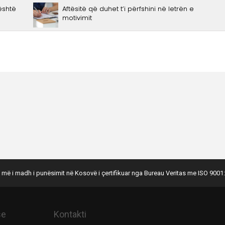
 më i madh i punësimit në Kosovë i çertifikuar nga Bureau Veritas me ISO 9001:
se
Kontakti