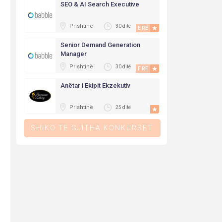
SEO & AI Search Executive
Prishtinë
30 ditë
E RE
Senior Demand Generation
Manager
Prishtinë
30 ditë
E RE
Anëtar i Ekipit Ekzekutiv
Prishtinë
25 ditë
SHIKO TË GJITHA KONKURSET