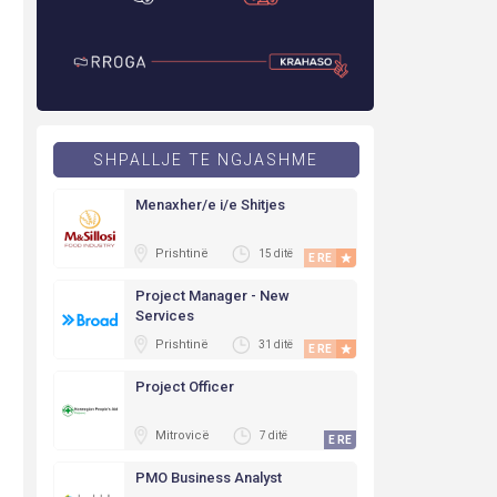
SHPALLJE TE NGJASHME
Menaxher/e i/e Shitjes
Prishtinë
15 ditë
E RE
Project Manager - New
Services
Prishtinë
31 ditë
E RE
Project Officer
Mitrovicë
7 ditë
E RE
PMO Business Analyst