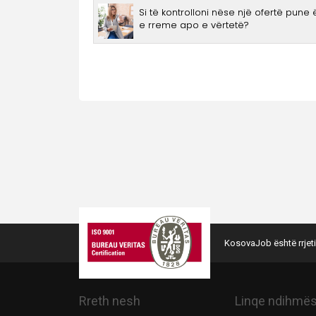
KosovaJob është rrjeti
Rreth nesh
Linqe ndihmë