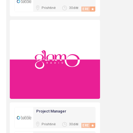
Prishtinë
30 ditë
E RE
Project Manager
Prishtinë
30 ditë
E RE