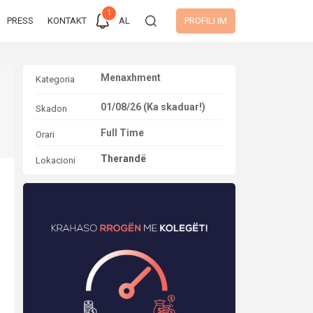
1
PRESS
KONTAKT
AL
PROFILI IM
Menaxhment
Kategoria
01/08/26 (Ka skaduar!)
Skadon
Full Time
Orari
)
Therandë
Lokacioni