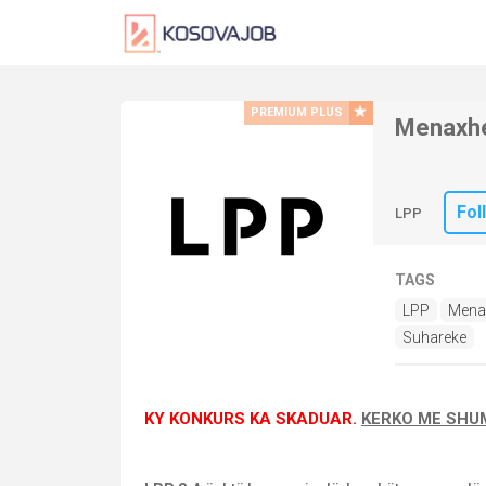
PREMIUM PLUS
Menaxher
Fol
LPP
TAGS
LPP
Menax
Suhareke