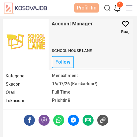
1
Profili Im
Account Manager
Ruaj
SCHOOL HOUSE LANE
Follow
Menaxhment
Kategoria
16/07/26 (Ka skaduar!)
Skadon
Full Time
Orari
Prishtinë
Lokacioni