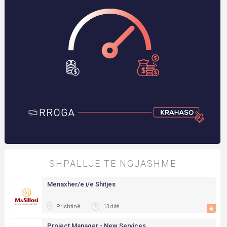
SHPALLJE TE NGJASHME
Menaxher/e i/e Shitjes
Prishtinë
13 ditë
Project Manager - New Services