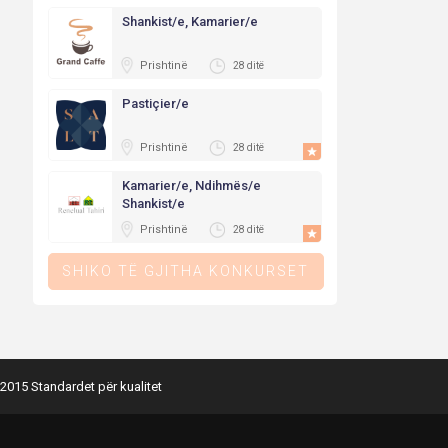
Shankist/e, Kamarier/e
Prishtinë
28 ditë
Pastiçier/e
Prishtinë
28 ditë
Kamarier/e, Ndihmës/e
Shankist/e
Prishtinë
28 ditë
SHIKO TË GJITHA KONKURSET
2015 Standardet për kualitet