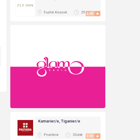
Fushë Kosovë
29 ditë
E RE
Kamarier/e, Tiganier/e
Prishtinë
30 ditë
E RE