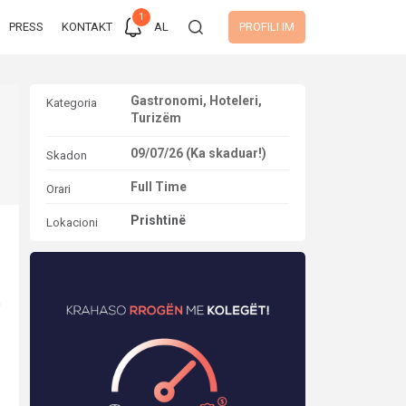
1
PRESS
KONTAKT
AL
PROFILI IM
Gastronomi, Hoteleri,
Kategoria
Turizëm
09/07/26 (Ka skaduar!)
Skadon
Full Time
Orari
Prishtinë
Lokacioni