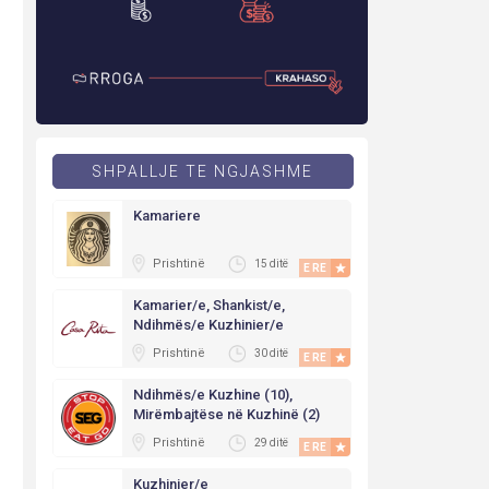
SHPALLJE TE NGJASHME
Kamariere
Prishtinë
15 ditë
E RE
Kamarier/e, Shankist/e,
Ndihmës/e Kuzhinier/e
Prishtinë
30 ditë
E RE
Ndihmës/e Kuzhine (10),
Mirëmbajtëse në Kuzhinë (2)
Prishtinë
29 ditë
E RE
Kuzhinier/e