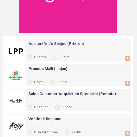
Asistent/e i/e Shitjes (Prizren)
Prizren
26 ditë
Pranues Malli (Lipjan)
Lipjan
22 ditë
Sales Customer Acquisition Specialist (Remote)
Prishtinë
27 ditë
Vende të lira pune
Disa lokacione
27 ditë