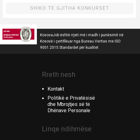
SHIKO TË GJITHA KONKURSET
KosovaJob është rrjeti më i madh i punësimit në
Kosovë i çertifikuar nga Bureau Veritas me ISO
9001:2015 Standardet për kualitet
Rreth nesh
Kontakt
Politikë e Privatësisë
dhe Mbrojtjes së të
Dhënave Personale
Linqe ndihmëse