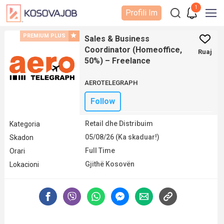
1
Profili Im
PREMIUM PLUS
Sales & Business
Coordinator (Homeoffice,
Ruaj
50%) – Freelance
AEROTELEGRAPH
Follow
Retail dhe Distribuim
Kategoria
05/08/26 (Ka skaduar!)
Skadon
Full Time
Orari
Gjithë Kosovën
Lokacioni