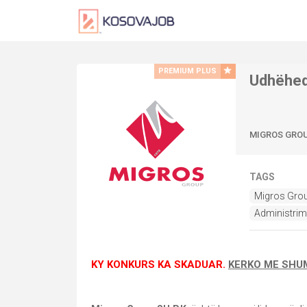
PREMIUM PLUS
Udhëheq
MIGROS GRO
TAGS
Migros Gro
Administrim