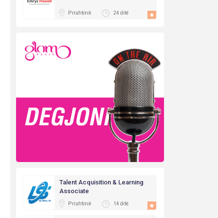
Prishtinë
24 ditë
Talent Acquisition & Learning
Associate
Prishtinë
14 ditë