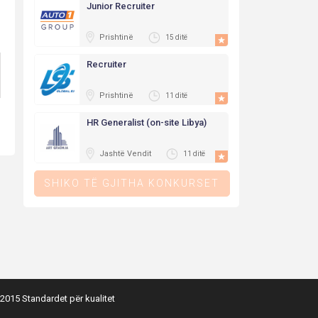
Junior Recruiter
Prishtinë
15 ditë
Recruiter
Prishtinë
11 ditë
HR Generalist (on-site Libya)
Jashtë Vendit
11 ditë
SHIKO TË GJITHA KONKURSET
2015 Standardet për kualitet