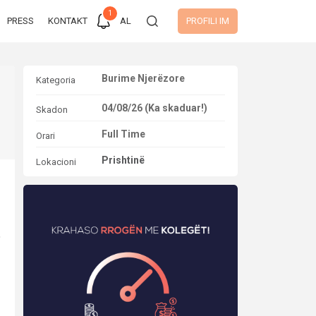
1
PRESS
KONTAKT
AL
PROFILI IM
Burime Njerëzore
Kategoria
04/08/26 (Ka skaduar!)
Skadon
Full Time
Orari
)
Prishtinë
Lokacioni