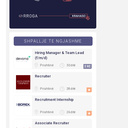
SHPALLJE TE NGJASHME
Hiring Manager & Team Lead
(f/m/d)
Prishtinë
30 ditë
E RE
Recruiter
Prishtinë
28 ditë
Recruitment Internship
Prishtinë
26 ditë
Associate Recruiter