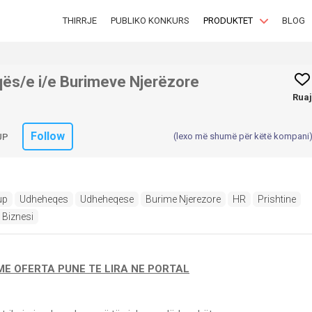
THIRRJE
PUBLIKO KONKURS
PRODUKTET
BLOG
ës/e i/e Burimeve Njerëzore
Ruaj
Follow
(lexo më shumë për këtë kompani
UP
up
Udheheqes
Udheheqese
Burime Njerezore
HR
Prishtine
 Biznesi