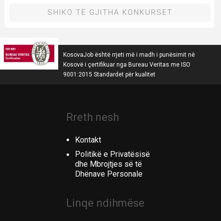
SHIKO TË GJITHA KONKURSET
KosovaJob është rrjeti më i madh i punësimit në
Kosovë i çertifikuar nga Bureau Veritas me ISO
9001:2015 Standardet për kualitet
Rreth nesh
Kontakt
Politikë e Privatësisë
dhe Mbrojtjes së të
Dhënave Personale
Linqe ndihmëse