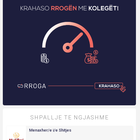
SHPALLJE TE NGJASHME
Menaxher/e i/e Shitjes