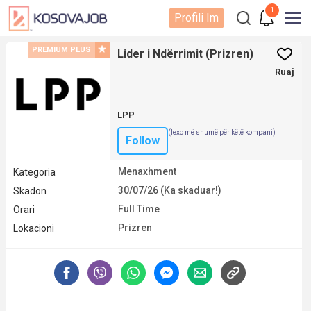
1
Profili Im
PREMIUM PLUS
Lider i Ndërrimit (Prizren)
Ruaj
LPP
(lexo më shumë për këtë kompani)
Follow
Menaxhment
Kategoria
30/07/26 (Ka skaduar!)
Skadon
Full Time
Orari
Prizren
Lokacioni