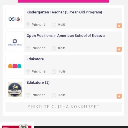
Kindergarten Teacher (5-Year-Old Program)
Prishtinë
9 ditë
Open Positions in American School of Kosova
Prishtinë
8 ditë
Edukatore
Prishtinë
1 ditë
Edukatore (2)
Prishtinë
4 ditë
SHIKO TË GJITHA KONKURSET