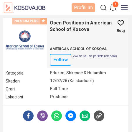
1
Profili Im
PREMIUM PLUS
Open Positions in American
School of Kosova
Ruaj
AMERICAN SCHOOL OF KOSOVA
(lexo më shumë për këtë kompani)
Follow
Edukim, Shkencë & Hulumtim
Kategoria
12/07/26 (Ka skaduar!)
Skadon
Full Time
Orari
Prishtinë
Lokacioni