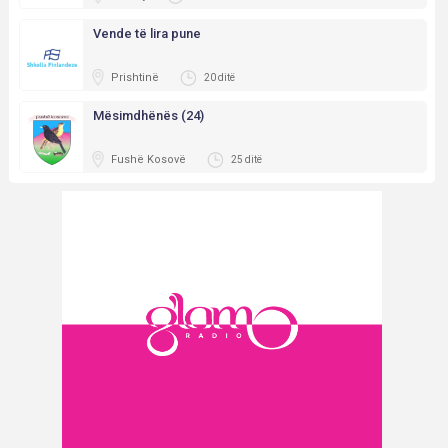
Vende të lira pune
Prishtinë
20 ditë
Mësimdhënës (24)
Fushë Kosovë
25 ditë