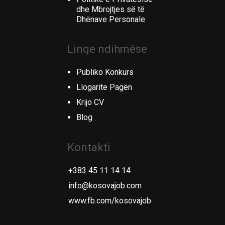
dhe Mbrojtjes së të
Dhënave Personale
Linqe ndihmëse
Publiko Konkurs
Llogarite Pagën
Krijo CV
Blog
Kontakti
+383 45 11 14 14
info@kosovajob.com
www.fb.com/kosovajob