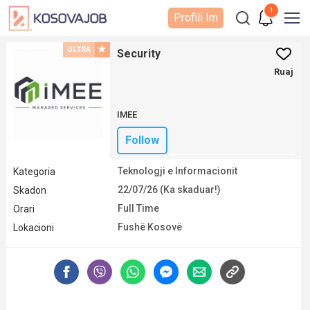
1
Profili Im
ULTRA
Security
Ruaj
IMEE
Follow
Teknologji e Informacionit
Kategoria
22/07/26 (Ka skaduar!)
Skadon
Full Time
Orari
Fushë Kosovë
Lokacioni