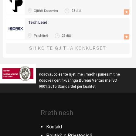
Gjithë Kosovën
23 ditë
Tech Lead
Prishtinë
25 ditë
SHIKO TË GJITHA KONKURSET
KosovaJob është rrjeti më i madh i punësimit në
Kosovë i çertifikuar nga Bureau Veritas me ISO
9001:2015 Standardet për kualitet
Rreth nesh
Kontakt
Politikë e Privatësisë