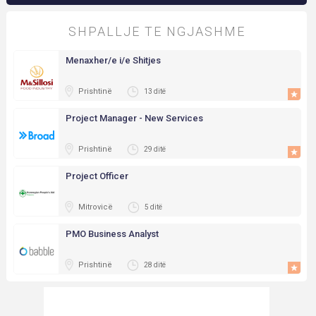
SHPALLJE TE NGJASHME
Menaxher/e i/e Shitjes
Prishtinë
13 ditë
Project Manager - New Services
Prishtinë
29 ditë
Project Officer
Mitrovicë
5 ditë
PMO Business Analyst
Prishtinë
28 ditë