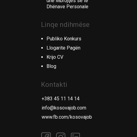
dhe Mbrojtjes së të
Dhënave Personale
Linqe ndihmëse
Publiko Konkurs
Llogarite Pagën
Krijo CV
Blog
Kontakti
+383 45 11 14 14
info@kosovajob.com
www.fb.com/kosovajob