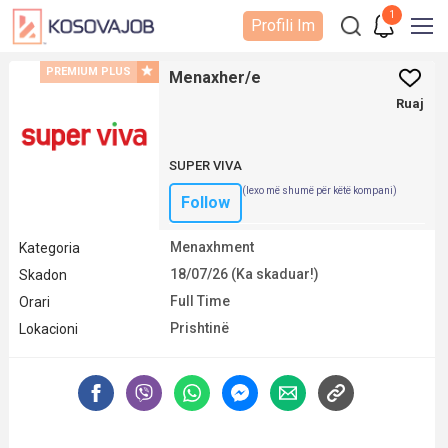
1
Profili Im
PREMIUM PLUS
Menaxher/e
Ruaj
SUPER VIVA
(lexo më shumë për këtë kompani)
Follow
Menaxhment
Kategoria
18/07/26 (Ka skaduar!)
Skadon
Full Time
Orari
Prishtinë
Lokacioni