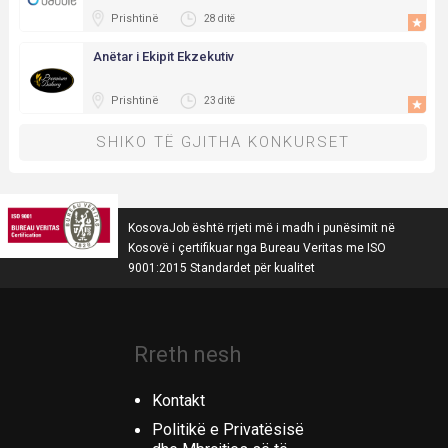
Prishtinë
28 ditë
Anëtar i Ekipit Ekzekutiv
Prishtinë
23 ditë
SHIKO TË GJITHA KONKURSET
KosovaJob është rrjeti më i madh i punësimit në
Kosovë i çertifikuar nga Bureau Veritas me ISO
9001:2015 Standardet për kualitet
Rreth nesh
Kontakt
Politikë e Privatësisë