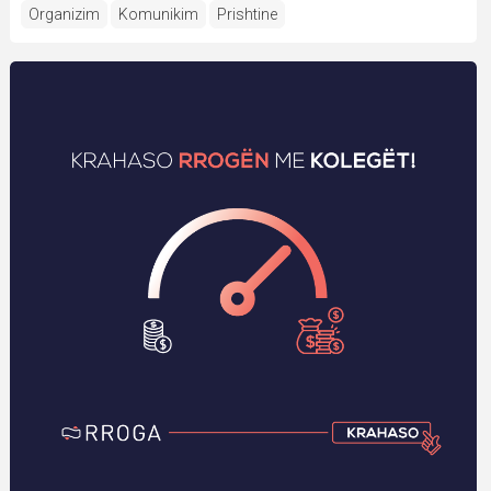
Organizim
Komunikim
Prishtine