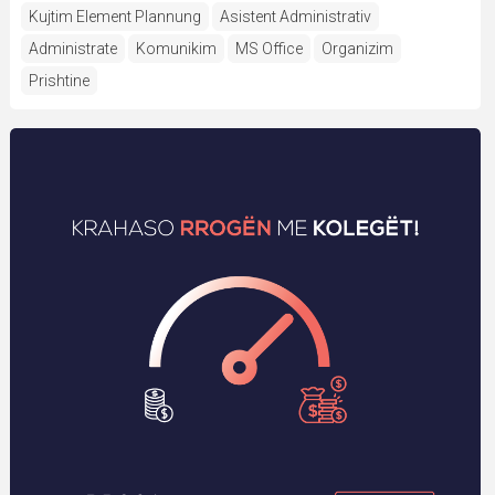
Kujtim Element Plannung
Asistent Administrativ
Administrate
Komunikim
MS Office
Organizim
Prishtine