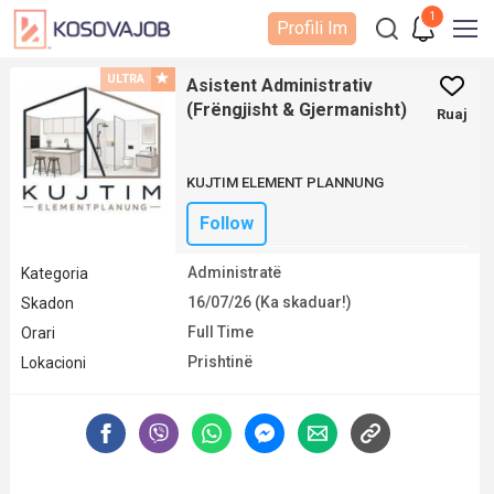
1
Profili Im
ULTRA
Asistent Administrativ
(Frëngjisht & Gjermanisht)
Ruaj
KUJTIM ELEMENT PLANNUNG
Follow
Administratë
Kategoria
16/07/26 (Ka skaduar!)
Skadon
Full Time
Orari
Prishtinë
Lokacioni