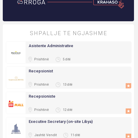
SHPALLJE TE NGJASHME
Asistente Administrative
Prishtinë
5 ditë
Recepsionist
Prishtinë
13 ditë
Recepsioniste
Prishtinë
12 ditë
Executive Secretary (on-site Libya)
Jashtë Vendit
11 ditë