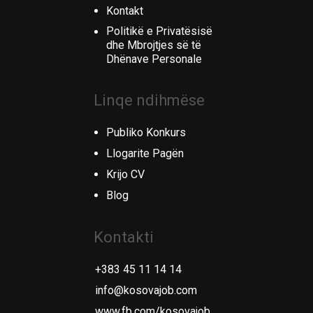
Kontakt
Politikë e Privatësisë
dhe Mbrojtjes së të
Dhënave Personale
Linqe ndihmëse
Publiko Konkurs
Llogarite Pagën
Krijo CV
Blog
Kontakti
+383 45 11 14 14
info@kosovajob.com
www.fb.com/kosovajob