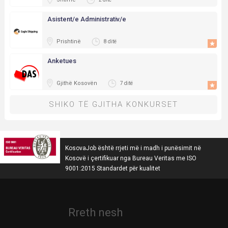
Asistent/e Administrativ/e
Prishtinë
8 ditë
Anketues
Gjithë Kosovën
7 ditë
SHIKO TË GJITHA KONKURSET
KosovaJob është rrjeti më i madh i punësimit në
Kosovë i çertifikuar nga Bureau Veritas me ISO
9001:2015 Standardet për kualitet
Rreth nesh