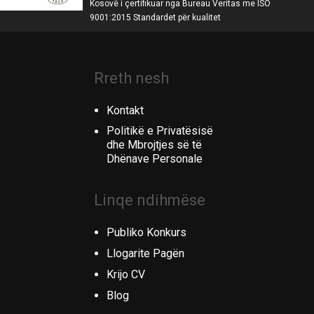
Kosovë i çertifikuar nga Bureau Veritas me ISO
9001:2015 Standardet për kualitet
Rreth nesh
Kontakt
Politikë e Privatësisë
dhe Mbrojtjes së të
Dhënave Personale
Linqe ndihmëse
Publiko Konkurs
Llogarite Pagën
Krijo CV
Blog