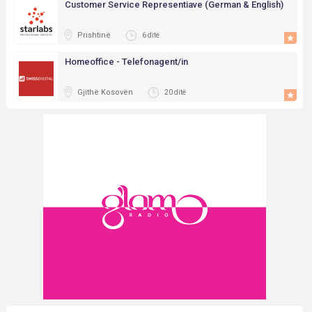
Customer Service Representiave (German & English)
Prishtinë
6 ditë
Homeoffice - Telefonagent/in
Gjithë Kosovën
20 ditë