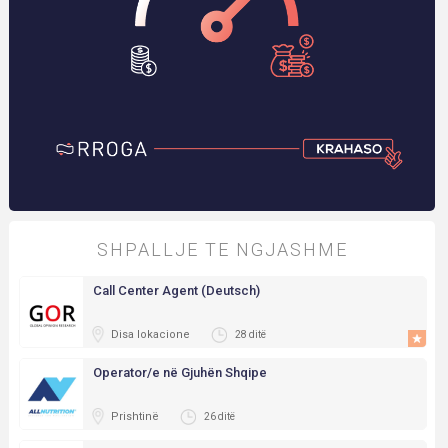
SHPALLJE TE NGJASHME
Call Center Agent (Deutsch)
Disa lokacione
28 ditë
Operator/e në Gjuhën Shqipe
Prishtinë
26 ditë