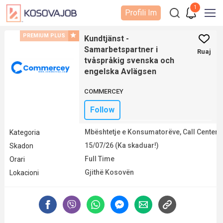
1
Profili Im
PREMIUM PLUS
Kundtjänst -
Samarbetspartner i
Ruaj
tvåspråkig svenska och
engelska Avlägsen
COMMERCEY
Follow
Mbështetje e Konsumatorëve, Call Center
Kategoria
15/07/26 (Ka skaduar!)
Skadon
Full Time
Orari
Gjithë Kosovën
Lokacioni