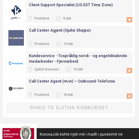
Client Support Specialist (US EST Time Zone)
Prishtinë
9 ditë
Call Center Agjent (Gjuhë Shqipe)
Prishtinë
19 ditë
Kundeservice - Tospråklig norsk - og engelsktalende
medarbeider - Fjernarbeid
Gjithë Kosovën
19 ditë
Call Center Agent (m/w) – Outbound-Telefonie
Prishtinë
18 ditë
SHIKO TË GJITHA KONKURSET
KosovaJob është rrjeti më i madh i punësimit në