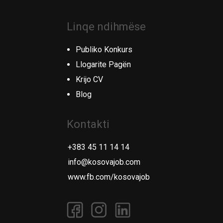
Linqe ndihmëse
Publiko Konkurs
Llogarite Pagën
Krijo CV
Blog
Kontakti
+383 45 11 14 14
info@kosovajob.com
www.fb.com/kosovajob