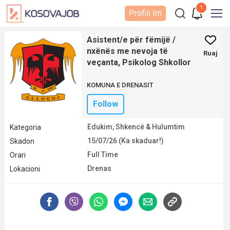
1
Profili Im
Asistent/e për fëmijë /
nxënës me nevoja të
Ruaj
veçanta, Psikolog Shkollor
KOMUNA E DRENASIT
Follow
Edukim, Shkencë & Hulumtim
Kategoria
15/07/26 (Ka skaduar!)
Skadon
Full Time
Orari
Drenas
Lokacioni