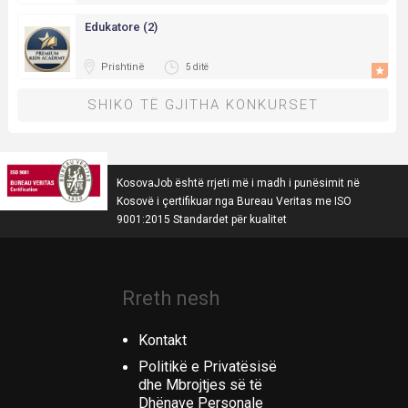
Edukatore (2)
Prishtinë
5 ditë
SHIKO TË GJITHA KONKURSET
KosovaJob është rrjeti më i madh i punësimit në
Kosovë i çertifikuar nga Bureau Veritas me ISO
9001:2015 Standardet për kualitet
Rreth nesh
Kontakt
Politikë e Privatësisë
dhe Mbrojtjes së të
Dhënave Personale