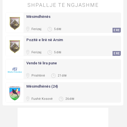
SHPALLJE TE NGJASHME
Mësimdhënës
Ferizaj
5 ditë
E RE
Pozitë e lirë në Arsim
Ferizaj
5 ditë
E RE
Vende të lira pune
Prishtinë
21 ditë
Mësimdhënës (24)
Fushë Kosovë
26 ditë