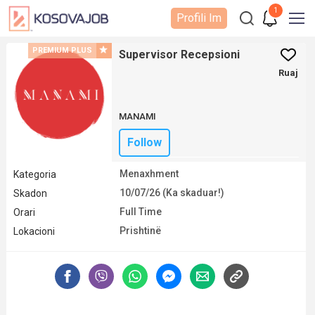
1
Profili Im
PREMIUM PLUS
Supervisor Recepsioni
Ruaj
MANAMI
Follow
Menaxhment
Kategoria
10/07/26 (Ka skaduar!)
Skadon
Full Time
Orari
Prishtinë
Lokacioni