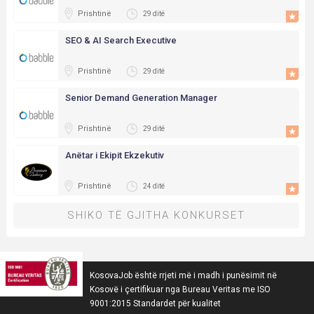
Prishtinë
29 ditë
SEO & AI Search Executive
Prishtinë
29 ditë
Senior Demand Generation Manager
Prishtinë
29 ditë
Anëtar i Ekipit Ekzekutiv
Prishtinë
24 ditë
SHIKO TË GJITHA KONKURSET
KosovaJob është rrjeti më i madh i punësimit në
Kosovë i çertifikuar nga Bureau Veritas me ISO
9001:2015 Standardet për kualitet