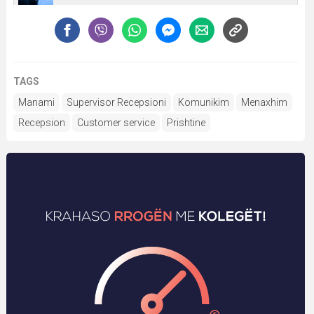
TAGS
Manami
Supervisor Recepsioni
Komunikim
Menaxhim
Recepsion
Customer service
Prishtine