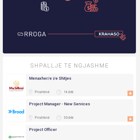
SHPALLJE TE NGJASHME
Menaxher/e i/e Shitjes
Prishtinë
14 ditë
Project Manager - New Services
Prishtinë
30 ditë
Project Officer