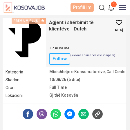
1
Profili Im
PREMIUM PLUS
Agjent i shërbimit të
klientëve - Dutch
Ruaj
TP KOSOVA
(lexo më shumë për këtë kompani)
Follow
Mbështetje e Konsumatorëve, Call Center
Kategoria
10/08/26 (5 ditë)
Skadon
Full Time
Orari
Gjithë Kosovën
Lokacioni