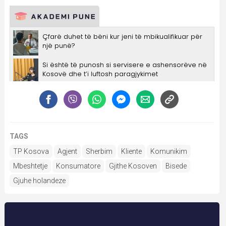
TAGS
TP Kosova
Agjent
Sherbim
Kliente
Komunikim
Mbeshtetje
Konsumatore
Gjithe Kosoven
Bisede
Gjuhe holandeze