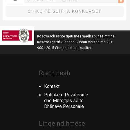
SHIKO TË GJITHA KONKURSET
KosovaJob është rrjeti më i madh i punësimit në
Kosovë i çertifikuar nga Bureau Veritas me ISO
9001:2015 Standardet për kualitet
Rreth nesh
Kontakt
Politikë e Privatësisë
dhe Mbrojtjes së të
Dhënave Personale
Linqe ndihmëse