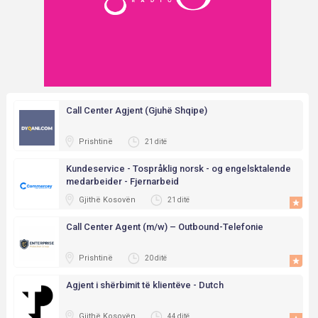
Call Center Agjent (Gjuhë Shqipe)
Prishtinë
21 ditë
Kundeservice - Tospråklig norsk - og engelsktalende
medarbeider - Fjernarbeid
Gjithë Kosovën
21 ditë
Call Center Agent (m/w) – Outbound-Telefonie
Prishtinë
20 ditë
Agjent i shërbimit të klientëve - Dutch
Gjithë Kosovën
44 ditë