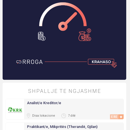
SHPALLJE TE NGJASHME
Analist/e Kreditor/e
Disa lokacione
7 ditë
E RE
Praktikant/e, Mikpritës (Therandë, Gjilan)