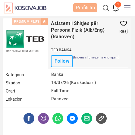
1
Profili Im
PREMIUM PLUS
Asistent i Shitjes për
Persona Fizik (Alb/Eng)
Ruaj
(Rahovec)
TEB BANKA
(lexo më shumë për këtë kompani)
Follow
Banka
Kategoria
14/07/26 (Ka skaduar!)
Skadon
Full Time
Orari
Rahovec
Lokacioni