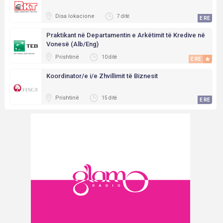
Disa lokacione
7 ditë
E RE
Praktikant në Departamentin e Arkëtimit të Kredive në
Vonesë (Alb/Eng)
Prishtinë
10 ditë
E RE
Koordinator/e i/e Zhvillimit të Biznesit
Prishtinë
15 ditë
E RE