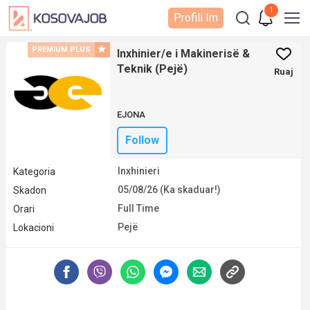
1
Profili Im
PREMIUM PLUS
Inxhinier/e i Makinerisë &
Teknik (Pejë)
Ruaj
EJONA
Follow
Inxhinieri
Kategoria
05/08/26 (Ka skaduar!)
Skadon
Full Time
Orari
Pejë
Lokacioni