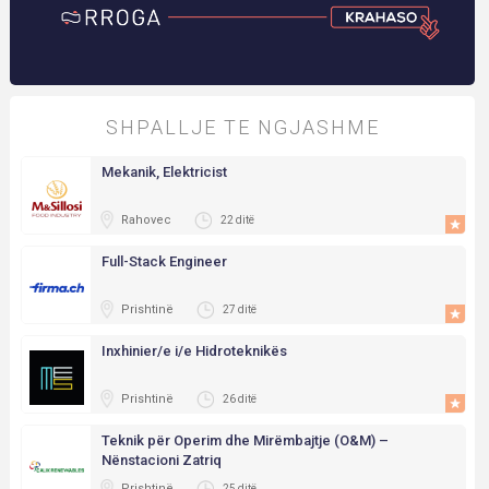
SHPALLJE TE NGJASHME
Mekanik, Elektricist
Rahovec
22 ditë
Full-Stack Engineer
Prishtinë
27 ditë
Inxhinier/e i/e Hidroteknikës
Prishtinë
26 ditë
Teknik për Operim dhe Mirëmbajtje (O&M) –
Nënstacioni Zatriq
Prishtinë
25 ditë