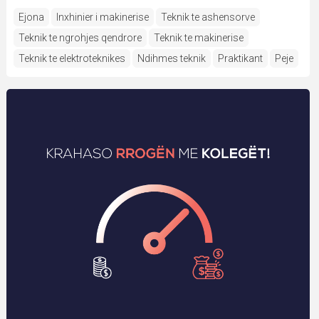
Ejona
Inxhinier i makinerise
Teknik te ashensorve
Teknik te ngrohjes qendrore
Teknik te makinerise
Teknik te elektroteknikes
Ndihmes teknik
Praktikant
Peje