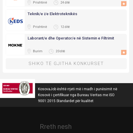
Prishtinë
24 ditë
Teknik/e i/e Elektroteknikës
Prishtinë
12 ditë
Laborant/e dhe Operator/e në Sistemin e Filtrimit
Burim
20 ditë
SHIKO TË GJITHA KONKURSET
KosovaJob është rrjeti më i madh i punësimit në
Kosovë i çertifikuar nga Bureau Veritas me ISO
9001:2015 Standardet për kualitet
Rreth nesh