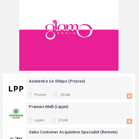
Asistent/e i/e Shitjes (Prizren)
Prizren
26 ditë
Pranues Malli (Lipjan)
Lipjan
22 ditë
Sales Customer Acquisition Specialist (Remote)