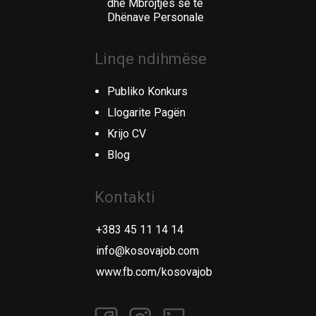
dhe Mbrojtjes së të
Dhënave Personale
Linqe ndihmëse
Publiko Konkurs
Llogarite Pagën
Krijo CV
Blog
Kontakti
+383 45 11 14 14
info@kosovajob.com
www.fb.com/kosovajob