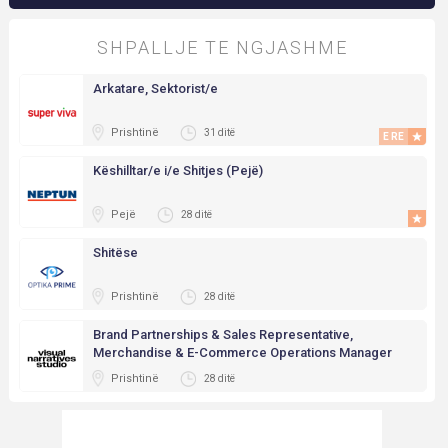
SHPALLJE TE NGJASHME
Arkatare, Sektorist/e
Prishtinë
31 ditë
E RE
Këshilltar/e i/e Shitjes (Pejë)
Pejë
28 ditë
Shitëse
Prishtinë
28 ditë
Brand Partnerships & Sales Representative,
Merchandise & E-Commerce Operations Manager
Prishtinë
28 ditë