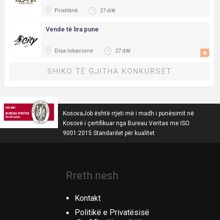
Prishtinë
27 ditë
Vende të lira pune
Disa lokacione
27 ditë
SHIKO TË GJITHA KONKURSET
KosovaJob është rrjeti më i madh i punësimit në
Kosovë i çertifikuar nga Bureau Veritas me ISO
9001:2015 Standardet për kualitet
Rreth nesh
Kontakt
Politikë e Privatësisë