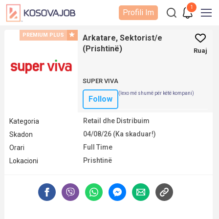
1
Profili Im
PREMIUM PLUS
Arkatare, Sektorist/e
(Prishtinë)
Ruaj
SUPER VIVA
(lexo më shumë për këtë kompani)
Follow
Retail dhe Distribuim
Kategoria
04/08/26 (Ka skaduar!)
Skadon
Full Time
Orari
Prishtinë
Lokacioni