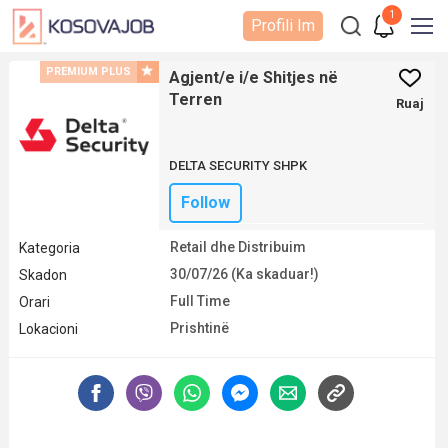
1
Profili Im
PREMIUM PLUS
Agjent/e i/e Shitjes në
Terren
Ruaj
DELTA SECURITY SHPK
Follow
Retail dhe Distribuim
Kategoria
30/07/26 (Ka skaduar!)
Skadon
Full Time
Orari
Prishtinë
Lokacioni