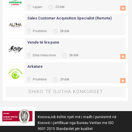
Lipjan
23 ditë
Sales Customer Acquisition Specialist (Remote)
Prishtinë
28 ditë
Vende të lira pune
Disa lokacione
28 ditë
Arkatare
Prishtinë
29 ditë
SHIKO TË GJITHA KONKURSET
KosovaJob është rrjeti më i madh i punësimit në
Kosovë i çertifikuar nga Bureau Veritas me ISO
9001:2015 Standardet për kualitet