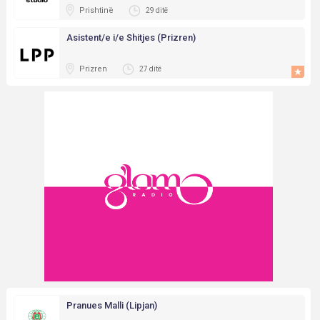
Prishtinë
29 ditë
Asistent/e i/e Shitjes (Prizren)
Prizren
27 ditë
Pranues Malli (Lipjan)