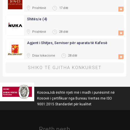
Prishtinë
17 ditë
Shitës/e (4)
Prishtinë
28 ditë
Agjent i Shitjes, Serviser për aparata të Kafesë
Disa lokacione
28 ditë
SHIKO TË GJITHA KONKURSET
KosovaJob është rrjeti më i madh i punësimit në
Kosovë i çertifikuar nga Bureau Veritas me ISO
9001:2015 Standardet për kualitet
Rreth nesh