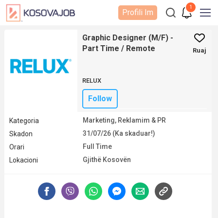
1
Profili Im
Graphic Designer (M/F) -
Part Time / Remote
Ruaj
RELUX
Follow
Marketing, Reklamim & PR
Kategoria
31/07/26 (Ka skaduar!)
Skadon
Full Time
Orari
Gjithë Kosovën
Lokacioni