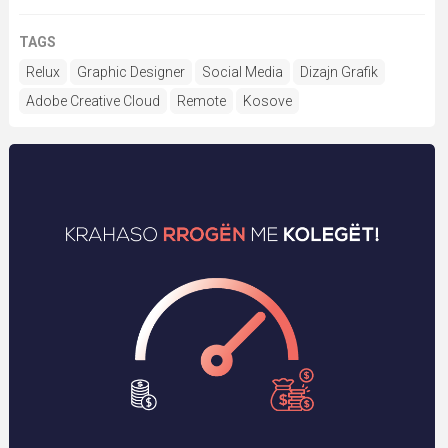
TAGS
Relux
Graphic Designer
Social Media
Dizajn Grafik
Adobe Creative Cloud
Remote
Kosove