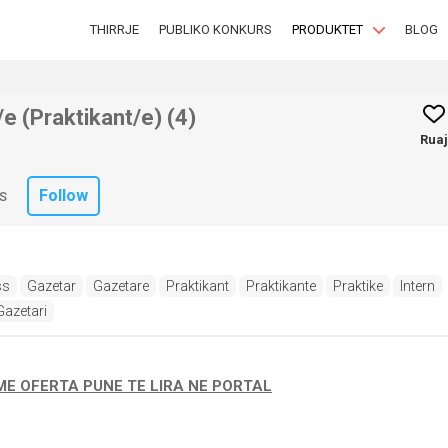
THIRRJE
PUBLIKO KONKURS
PRODUKTET
BLOG
e (Praktikant/e) (4)
Ruaj
Follow
S
ss
Gazetar
Gazetare
Praktikant
Praktikante
Praktike
Intern
Gazetari