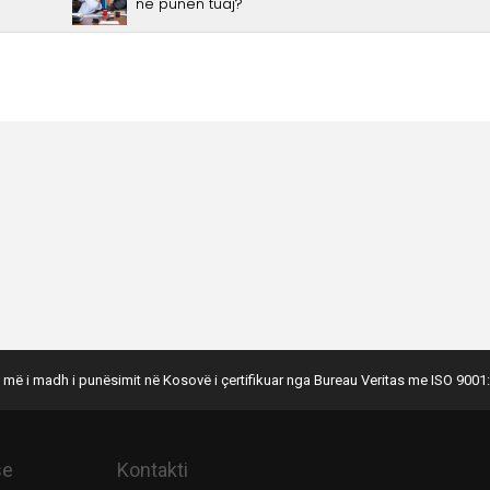
 më i madh i punësimit në Kosovë i çertifikuar nga Bureau Veritas me ISO 9001:
se
Kontakti