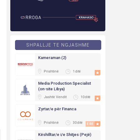
SHPALLJE TE NGJASHME
Kameraman (2)
Prishtinë
1 ditë
Media Production Specialist
(on-site Libya)
Jashtë Vendit
10 ditë
Zyrtar/e për Financa
Prishtinë
30 ditë
E RE
E RE
Këshilltar/e i/e Shitjes (Pejë)