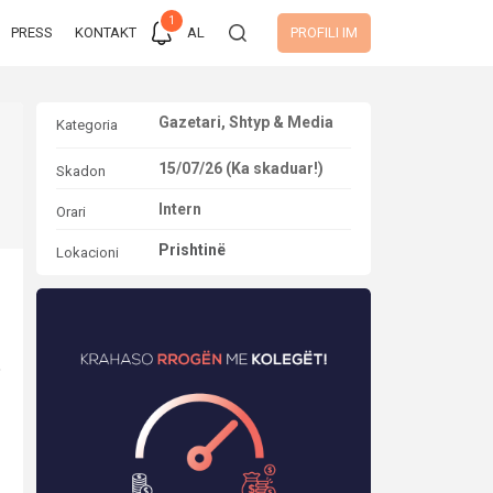
1
PRESS
KONTAKT
AL
PROFILI IM
Gazetari, Shtyp & Media
Kategoria
15/07/26 (Ka skaduar!)
Skadon
Intern
Orari
Prishtinë
Lokacioni