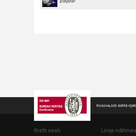
KosovaJob është rrjeti
Rreth nesh
Linqe ndihmë