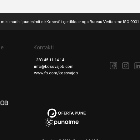
 më i madh i punësimit në Kosovë i çertifikuar nga Bureau Veritas me ISO 9001:
se
Kontakti
+383 45 11 14 14
info@kosovajob.com
www.fb.com/kosovajob