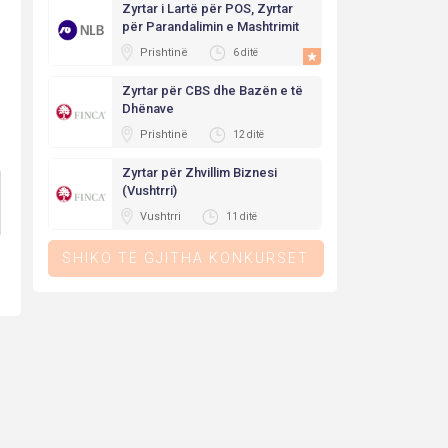
Zyrtar i Lartë për POS, Zyrtar
për Parandalimin e Mashtrimit
Prishtinë
6 ditë
Zyrtar për CBS dhe Bazën e të
Dhënave
Prishtinë
12 ditë
Zyrtar për Zhvillim Biznesi
(Vushtrri)
Vushtrri
11 ditë
SHIKO TË GJITHA KONKURSET