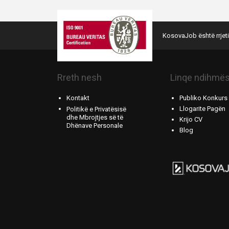
KosovaJob është rrjeti
Rreth nesh
Linqe ndihmë
Kontakt
Publiko Konkurs
Llogarite Pagën
Politikë e Privatësisë
dhe Mbrojtjes së të
Krijo CV
Dhënave Personale
Blog