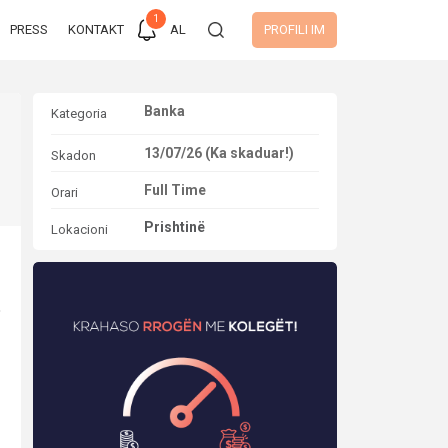
1
PRESS
KONTAKT
AL
PROFILI IM
Banka
Kategoria
13/07/26 (Ka skaduar!)
Skadon
Full Time
Orari
Prishtinë
Lokacioni