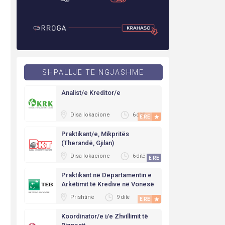
SHPALLJE TE NGJASHME
Analist/e Kreditor/e
Disa lokacione
6 ditë
E RE
Praktikant/e, Mikpritës
(Therandë, Gjilan)
Disa lokacione
6 ditë
E RE
Praktikant në Departamentin e
Arkëtimit të Kredive në Vonesë
(Alb/Eng)
Prishtinë
9 ditë
E RE
Koordinator/e i/e Zhvillimit të