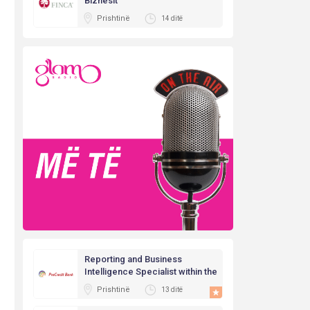
Biznesit
Prishtinë
14 ditë
Reporting and Business
Intelligence Specialist within the
Data Management BI Function
Prishtinë
13 ditë