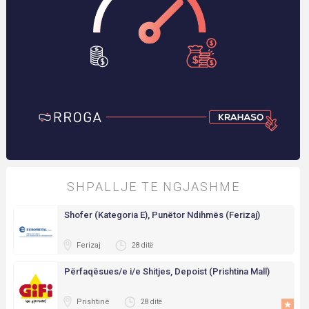
SHPALLJE TE NGJASHME
Shofer (Kategoria E), Punëtor Ndihmës (Ferizaj)
Ferizaj
28 ditë
Përfaqësues/e i/e Shitjes, Depoist (Prishtina Mall)
Prishtinë
28 ditë