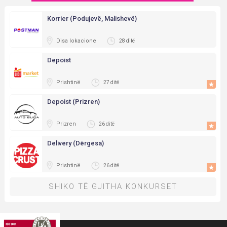
Korrier (Podujevë, Malishevë)
Disa lokacione
28 ditë
Depoist
Prishtinë
27 ditë
Depoist (Prizren)
Prizren
26 ditë
Delivery (Dërgesa)
Prishtinë
26 ditë
SHIKO TË GJITHA KONKURSET