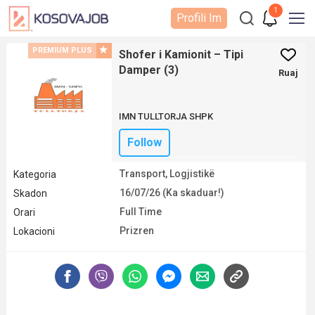
1
Profili Im
PREMIUM PLUS
Shofer i Kamionit – Tipi
Damper (3)
Ruaj
IMN TULLTORJA SHPK
Follow
Transport, Logjistikë
Kategoria
16/07/26 (Ka skaduar!)
Skadon
Full Time
Orari
Prizren
Lokacioni