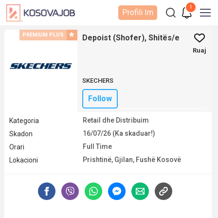
1
Profili Im
PREMIUM PLUS
Depoist (Shofer), Shitës/e
Ruaj
SKECHERS
Follow
Retail dhe Distribuim
Kategoria
16/07/26 (Ka skaduar!)
Skadon
Full Time
Orari
Prishtinë
,
Gjilan
,
Fushë Kosovë
Lokacioni