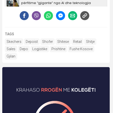
TAGS
Skechers
Depoist
Shofer
Shitese
Retail
Shitje
Sales
Depo
Logjistike
Prishtine
Fushe Kosove
Gjilan