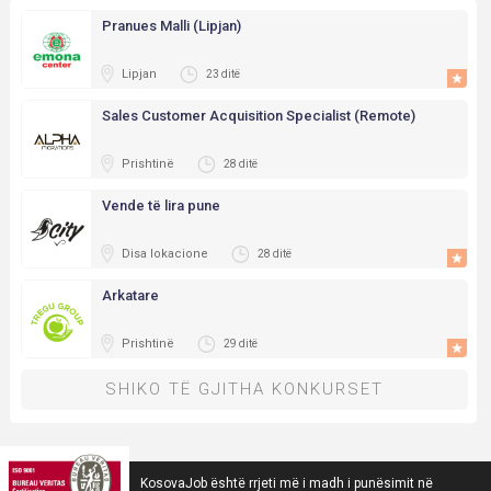
Pranues Malli (Lipjan)
Lipjan
23 ditë
Sales Customer Acquisition Specialist (Remote)
Prishtinë
28 ditë
Vende të lira pune
Disa lokacione
28 ditë
Arkatare
Prishtinë
29 ditë
SHIKO TË GJITHA KONKURSET
KosovaJob është rrjeti më i madh i punësimit në