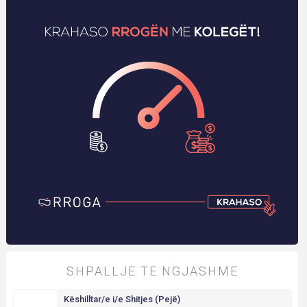
SHPALLJE TE NGJASHME
Këshilltar/e i/e Shitjes (Pejë)