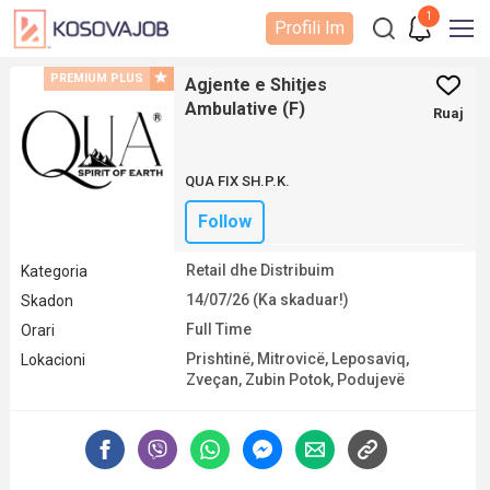
1
Profili Im
PREMIUM PLUS
Agjente e Shitjes
Ambulative (F)
Ruaj
QUA FIX SH.P.K.
Follow
Retail dhe Distribuim
Kategoria
14/07/26 (Ka skaduar!)
Skadon
Full Time
Orari
Prishtinë
,
Mitrovicë
,
Leposaviq
,
Lokacioni
Zveçan
,
Zubin Potok
,
Podujevë