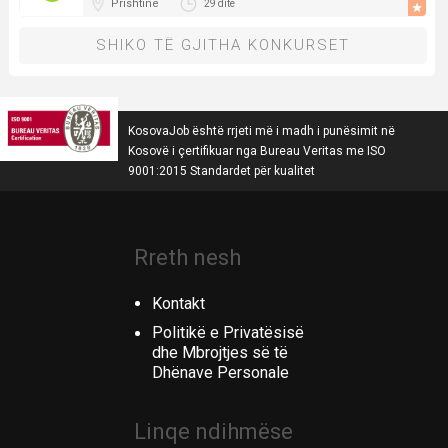
Prishtinë
29 ditë
SHIKO TË GJITHA KONKURSET
KosovaJob është rrjeti më i madh i punësimit në
Kosovë i çertifikuar nga Bureau Veritas me ISO
9001:2015 Standardet për kualitet
Rreth nesh
Kontakt
Politikë e Privatësisë
dhe Mbrojtjes së të
Dhënave Personale
Linqe ndihmëse