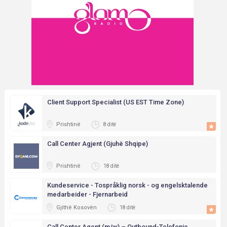
Client Support Specialist (US EST Time Zone)
Prishtinë
8 ditë
Call Center Agjent (Gjuhë Shqipe)
Prishtinë
18 ditë
Kundeservice - Tospråklig norsk - og engelsktalende
medarbeider - Fjernarbeid
Gjithë Kosovën
18 ditë
Call Center Agent (m/w) – Outbound-Telefonie