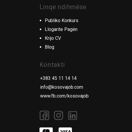
Linqe ndihmëse
Publiko Konkurs
Llogarite Pagën
Krijo CV
Blog
Kontakti
+383 45 11 14 14
info@kosovajob.com
www.fb.com/kosovajob