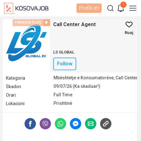
1
Profili Im
PREMIUM PLUS
Call Center Agent
Ruaj
LS GLOBAL
Follow
Mbështetje e Konsumatorëve, Call Center
Kategoria
09/07/26 (Ka skaduar!)
Skadon
Full Time
Orari
Prishtinë
Lokacioni