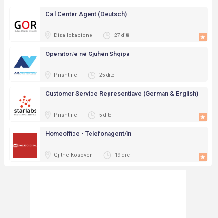
Call Center Agent (Deutsch)
Disa lokacione
27 ditë
Operator/e në Gjuhën Shqipe
Prishtinë
25 ditë
Customer Service Representiave (German & English)
Prishtinë
5 ditë
Homeoffice - Telefonagent/in
Gjithë Kosovën
19 ditë