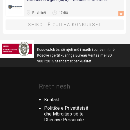
Prishtinë
17 ditë
SHIKO TË GJITHA KONKURSET
KosovaJob është rrjeti më i madh i punësimit në
Kosovë i çertifikuar nga Bureau Veritas me ISO
9001:2015 Standardet për kualitet
Rreth nesh
Kontakt
Politikë e Privatësisë
dhe Mbrojtjes së të
Dhënave Personale