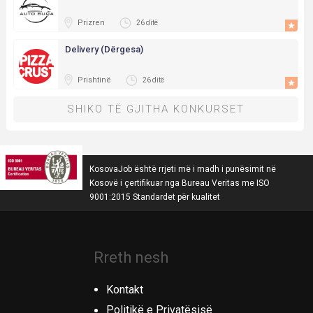
Prizren
26 ditë
Delivery (Dërgesa)
Prishtinë
26 ditë
SHIKO TË GJITHA KONKURSET
KosovaJob është rrjeti më i madh i punësimit në
Kosovë i çertifikuar nga Bureau Veritas me ISO
9001:2015 Standardet për kualitet
Rreth nesh
Kontakt
Politikë e Privatësisë