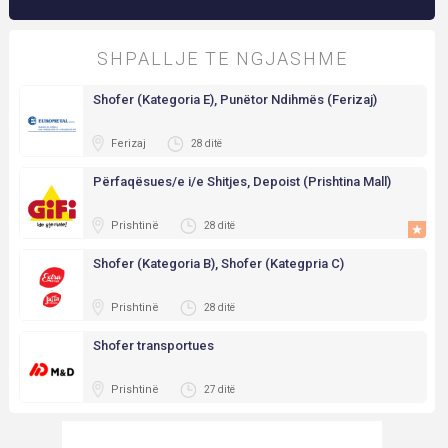
SHPALLJE TE NGJASHME
Shofer (Kategoria E), Punëtor Ndihmës (Ferizaj)
Ferizaj
28 ditë
Përfaqësues/e i/e Shitjes, Depoist (Prishtina Mall)
Prishtinë
28 ditë
Shofer (Kategoria B), Shofer (Kategpria C)
Prishtinë
28 ditë
Shofer transportues
Prishtinë
27 ditë