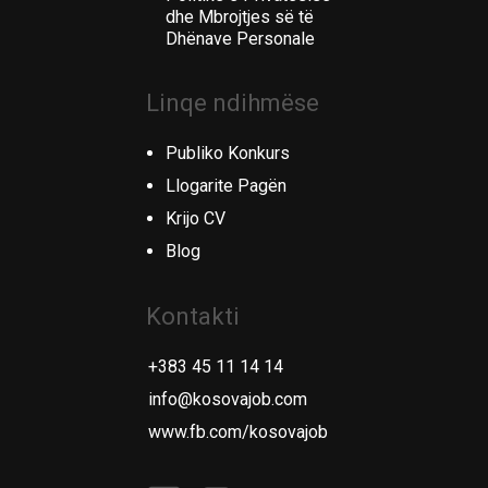
dhe Mbrojtjes së të
Dhënave Personale
Linqe ndihmëse
Publiko Konkurs
Llogarite Pagën
Krijo CV
Blog
Kontakti
+383 45 11 14 14
info@kosovajob.com
www.fb.com/kosovajob