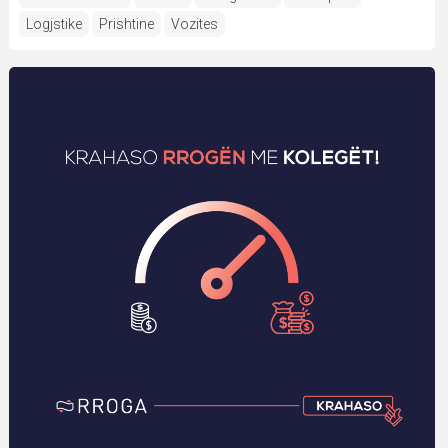
Logjstike
Prishtine
Vozites