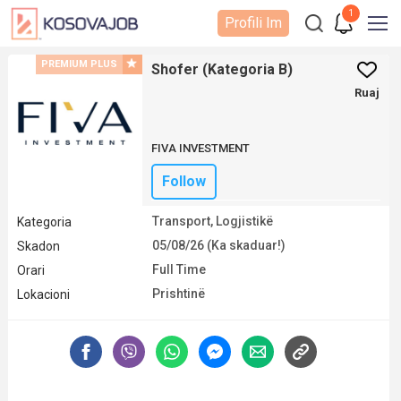
1
Profili Im
PREMIUM PLUS
Shofer (Kategoria B)
Ruaj
FIVA INVESTMENT
Follow
Transport, Logjistikë
Kategoria
05/08/26 (Ka skaduar!)
Skadon
Full Time
Orari
Prishtinë
Lokacioni