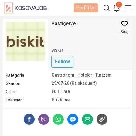
1
Profili Im
Pastiçer/e
Ruaj
BISKIT
Follow
Gastronomi, Hoteleri, Turizëm
Kategoria
29/07/26 (Ka skaduar!)
Skadon
Full Time
Orari
Prishtinë
Lokacioni