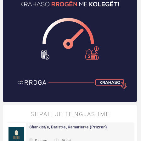
SHPALLJE TE NGJASHME
Shankist/e, Barist/e, Kamarier/e (Prizren)
Prizren
29 ditë