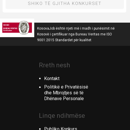
SHIKO TË GJITHA KONKURSET
KosovaJob është rrjeti më i madh i punësimit në
Kosovë i çertifikuar nga Bureau Veritas me ISO
9001:2015 Standardet për kualitet
Rreth nesh
Kontakt
Politikë e Privatësisë
dhe Mbrojtjes së të
Dhënave Personale
Linqe ndihmëse
Publiko Konkurs