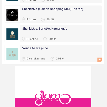
Shankist/e (Galeria Shopping Mall, Prizren)
Prizren
30 ditë
Shankist/e, Barist/e, Kamarier/e
Prishtinë
30 ditë
Vende të lira pune
Disa lokacione
28 ditë