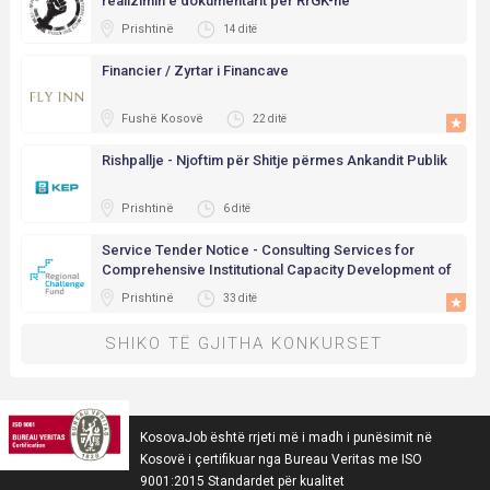
realizimin e dokumentarit për RrGK-në
Prishtinë
14 ditë
Financier / Zyrtar i Financave
Fushë Kosovë
22 ditë
Rishpallje - Njoftim për Shitje përmes Ankandit Publik
Prishtinë
6 ditë
Service Tender Notice - Consulting Services for
Comprehensive Institutional Capacity Development of
Cacttus Education
Prishtinë
33 ditë
SHIKO TË GJITHA KONKURSET
KosovaJob është rrjeti më i madh i punësimit në
Kosovë i çertifikuar nga Bureau Veritas me ISO
9001:2015 Standardet për kualitet