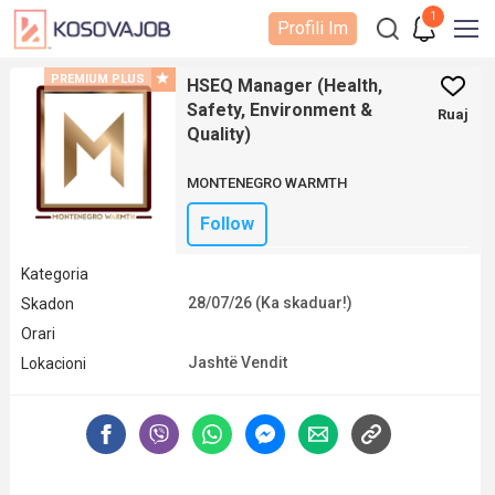
1
Profili Im
PREMIUM PLUS
HSEQ Manager (Health,
Safety, Environment &
Ruaj
Quality)
MONTENEGRO WARMTH
Follow
Kategoria
28/07/26 (Ka skaduar!)
Skadon
Orari
Jashtë Vendit
Lokacioni