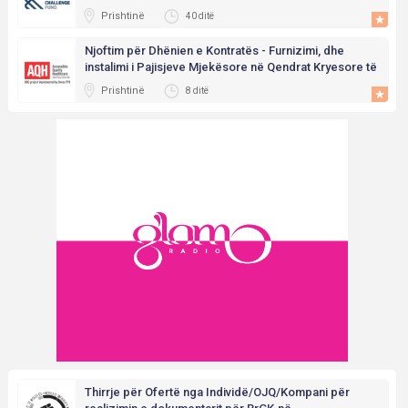
Prishtinë
40 ditë
Njoftim për Dhënien e Kontratës - Furnizimi, dhe
instalimi i Pajisjeve Mjekësore në Qendrat Kryesore të
Mjekësive Familiare” në Kosovë
Prishtinë
8 ditë
Thirrje për Ofertë nga Individë/OJQ/Kompani për