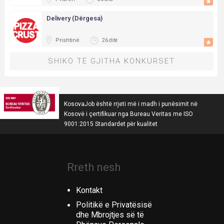
Delivery (Dërgesa)
Prishtinë
26 ditë
SHIKO TË GJITHA KONKURSET
KosovaJob është rrjeti më i madh i punësimit në
Kosovë i çertifikuar nga Bureau Veritas me ISO
9001:2015 Standardet për kualitet
Rreth nesh
Kontakt
Politikë e Privatësisë
dhe Mbrojtjes së të