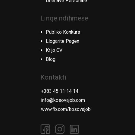
Dhënave Personale
Linqe ndihmëse
Publiko Konkurs
Llogarite Pagën
Krijo CV
Blog
Kontakti
+383 45 11 14 14
info@kosovajob.com
www.fb.com/kosovajob