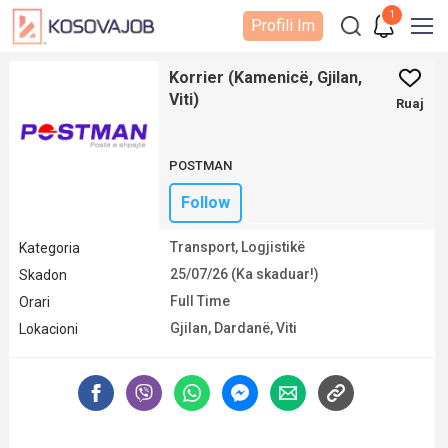
1
Profili Im
Korrier (Kamenicë, Gjilan,
Viti)
Ruaj
POSTMAN
Follow
Transport, Logjistikë
Kategoria
25/07/26 (Ka skaduar!)
Skadon
Full Time
Orari
Gjilan
,
Dardanë
,
Viti
Lokacioni