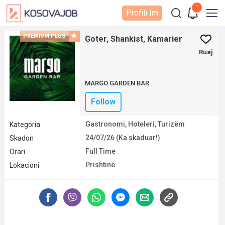
1
Profili Im
PREMIUM PLUS
Goter, Shankist, Kamarier
Ruaj
MARGO GARDEN BAR
Follow
Gastronomi, Hoteleri, Turizëm
Kategoria
24/07/26 (Ka skaduar!)
Skadon
Full Time
Orari
Prishtinë
Lokacioni