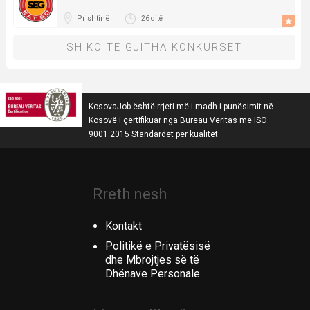
Prishtinë
26 ditë
SHIKO TË GJITHA KONKURSET
KosovaJob është rrjeti më i madh i punësimit në
Kosovë i çertifikuar nga Bureau Veritas me ISO
9001:2015 Standardet për kualitet
Rreth nesh
Kontakt
Politikë e Privatësisë
dhe Mbrojtjes së të
Dhënave Personale