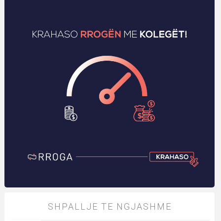
SHPALLJE TE NGJASHME