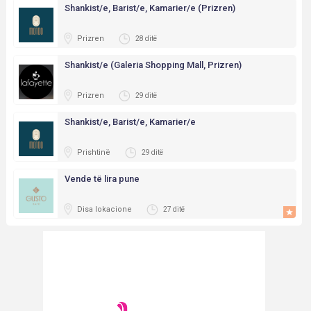
Shankist/e, Barist/e, Kamarier/e (Prizren)
Prizren
28 ditë
Shankist/e (Galeria Shopping Mall, Prizren)
Prizren
29 ditë
Shankist/e, Barist/e, Kamarier/e
Prishtinë
29 ditë
Vende të lira pune
Disa lokacione
27 ditë