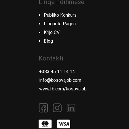
Linqe ndihmëse
Publiko Konkurs
Llogarite Pagën
Krijo CV
Blog
Kontakti
+383 45 11 14 14
info@kosovajob.com
www.fb.com/kosovajob