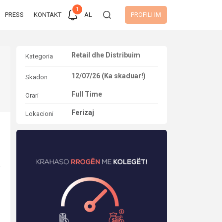
1
PRESS
KONTAKT
AL
PROFILI IM
Retail dhe Distribuim
Kategoria
12/07/26 (Ka skaduar!)
Skadon
Full Time
Orari
Ferizaj
Lokacioni