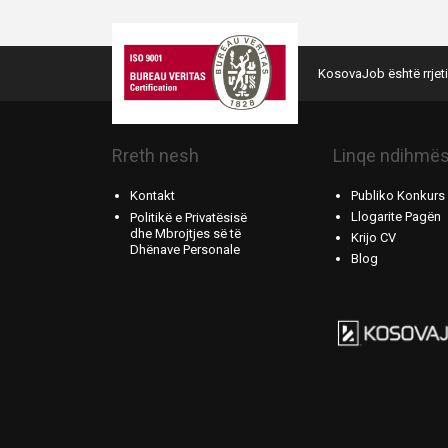
KosovaJob është rrjeti
Rreth nesh
Linqe ndihmë
Kontakt
Publiko Konkurs
Llogarite Pagën
Politikë e Privatësisë
dhe Mbrojtjes së të
Krijo CV
Dhënave Personale
Blog