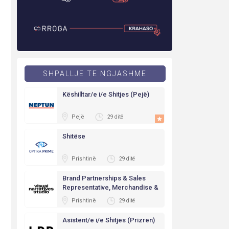
SHPALLJE TE NGJASHME
Këshilltar/e i/e Shitjes (Pejë)
Pejë
29 ditë
Shitëse
Prishtinë
29 ditë
Brand Partnerships & Sales
Representative, Merchandise &
E-Commerce Operations
Prishtinë
29 ditë
Manager
Asistent/e i/e Shitjes (Prizren)