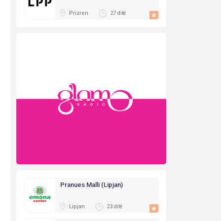
Prizren
27 ditë
Pranues Malli (Lipjan)
Lipjan
23 ditë