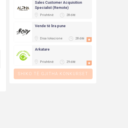
Sales Customer Acquisition
Specialist (Remote)
Prishtinë
28 ditë
Vende të lira pune
Disa lokacione
28 ditë
Arkatare
Prishtinë
29 ditë
SHIKO TË GJITHA KONKURSET