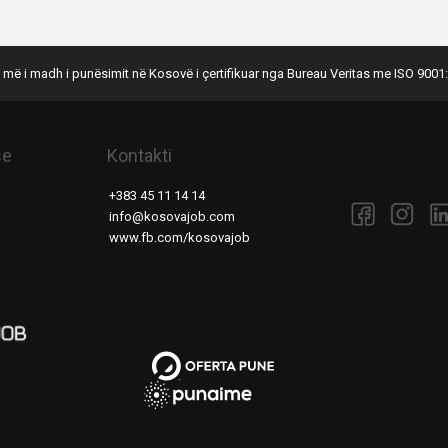
 më i madh i punësimit në Kosovë i çertifikuar nga Bureau Veritas me ISO 9001:
se
Kontakti
+383 45 11 14 14
info@kosovajob.com
www.fb.com/kosovajob