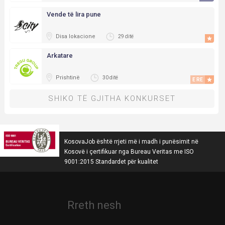
Vende të lira pune
Disa lokacione
29 ditë
Arkatare
Prishtinë
30 ditë
E RE
SHIKO TË GJITHA KONKURSET
KosovaJob është rrjeti më i madh i punësimit në
Kosovë i çertifikuar nga Bureau Veritas me ISO
9001:2015 Standardet për kualitet
Rreth nesh