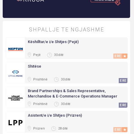
SHPALLJE TE NGJASHME
Këshilltar/e i/e Shitjes (Pejë)
Pejë
30 ditë
E RE
Shitëse
Prishtinë
30 ditë
E RE
Brand Partnerships & Sales Representative,
Merchandise & E-Commerce Operations Manager
Prishtinë
30 ditë
E RE
Asistent/e i/e Shitjes (Prizren)
Prizren
28 ditë
E RE