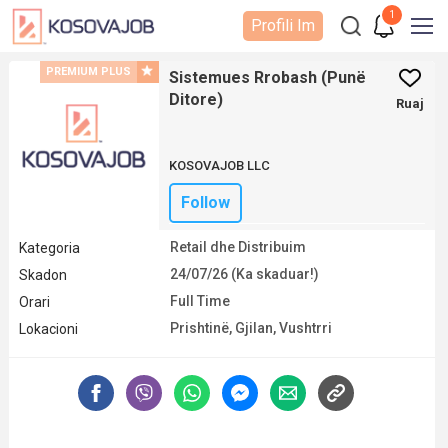
1
Profili Im
PREMIUM PLUS
Sistemues Rrobash (Punë
Ditore)
Ruaj
KOSOVAJOB LLC
Follow
Retail dhe Distribuim
Kategoria
24/07/26 (Ka skaduar!)
Skadon
Full Time
Orari
Prishtinë
,
Gjilan
,
Vushtrri
Lokacioni