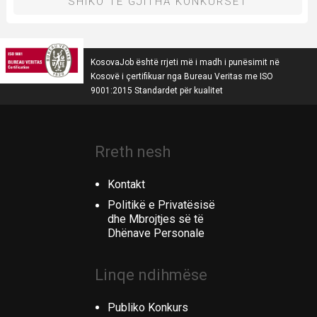
SHIKO TË GJITHA KONKURSET
KosovaJob është rrjeti më i madh i punësimit në
Kosovë i çertifikuar nga Bureau Veritas me ISO
9001:2015 Standardet për kualitet
Rreth nesh
Kontakt
Politikë e Privatësisë
dhe Mbrojtjes së të
Dhënave Personale
Linqe ndihmëse
Publiko Konkurs