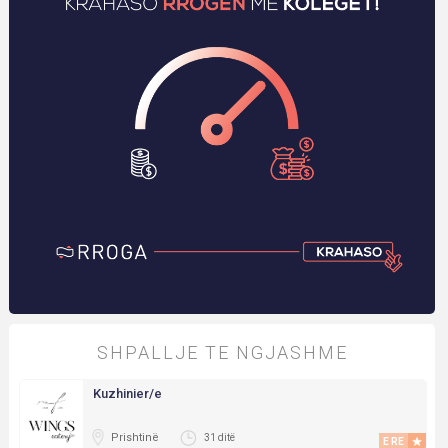
SHPALLJE TE NGJASHME
Kuzhinier/e
Prishtinë
31 ditë
E RE