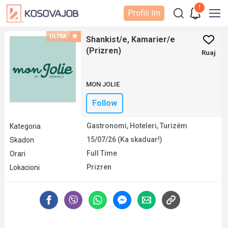
1
Profili Im
ULTRA
Shankist/e, Kamarier/e
(Prizren)
Ruaj
MON JOLIE
Follow
Gastronomi, Hoteleri, Turizëm
Kategoria
15/07/26 (Ka skaduar!)
Skadon
Full Time
Orari
Prizren
Lokacioni