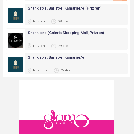
Shankist/e, Barist/e, Kamarier/e (Prizren)
Prizren
28 ditë
Shankist/e (Galeria Shopping Mall, Prizren)
Prizren
29 ditë
Shankist/e, Barist/e, Kamarier/e
Prishtinë
29 ditë