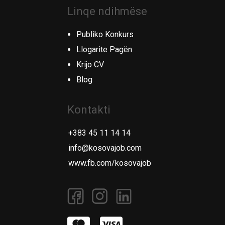
Linqe ndihmëse
Publiko Konkurs
Llogarite Pagën
Krijo CV
Blog
Kontakti
+383 45 11 14 14
info@kosovajob.com
www.fb.com/kosovajob