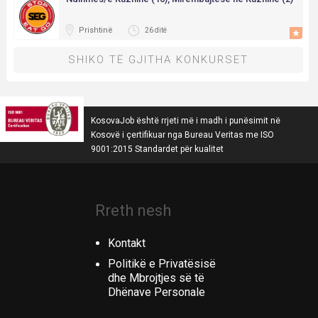
Prishtinë
26 ditë
SHIKO TË GJITHA KONKURSET
KosovaJob është rrjeti më i madh i punësimit në
Kosovë i çertifikuar nga Bureau Veritas me ISO
9001:2015 Standardet për kualitet
Rreth nesh
Kontakt
Politikë e Privatësisë
dhe Mbrojtjes së të
Dhënave Personale