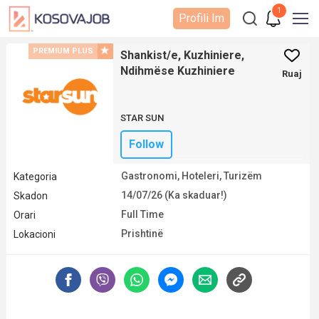
1
Profili Im
PREMIUM PLUS
Shankist/e, Kuzhiniere,
Ndihmëse Kuzhiniere
Ruaj
STAR SUN
Follow
Gastronomi, Hoteleri, Turizëm
Kategoria
14/07/26 (Ka skaduar!)
Skadon
Full Time
Orari
Prishtinë
Lokacioni