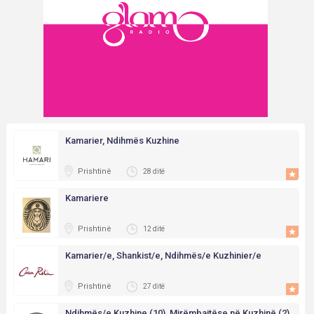
Kamarier, Ndihmës Kuzhine
Prishtinë
28 ditë
Kamariere
Prishtinë
12 ditë
Kamarier/e, Shankist/e, Ndihmës/e Kuzhinier/e
Prishtinë
27 ditë
Ndihmës/e Kuzhine (10), Mirëmbajtëse në Kuzhinë (2)