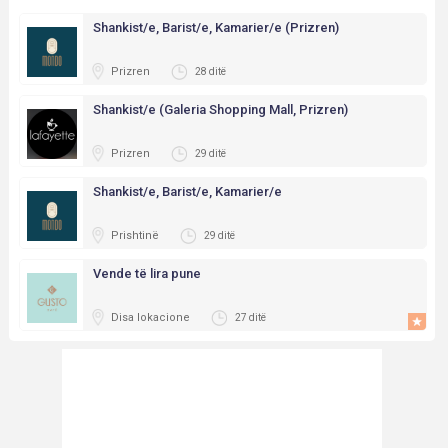
Shankist/e, Barist/e, Kamarier/e (Prizren)
Prizren
28 ditë
Shankist/e (Galeria Shopping Mall, Prizren)
Prizren
29 ditë
Shankist/e, Barist/e, Kamarier/e
Prishtinë
29 ditë
Vende të lira pune
Disa lokacione
27 ditë