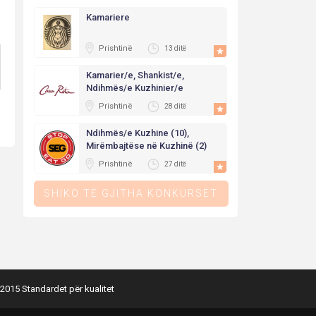
Kamariere
Prishtinë
13 ditë
Kamarier/e, Shankist/e,
Ndihmës/e Kuzhinier/e
Prishtinë
28 ditë
Ndihmës/e Kuzhine (10),
Mirëmbajtëse në Kuzhinë (2)
Prishtinë
27 ditë
SHIKO TË GJITHA KONKURSET
2015 Standardet për kualitet