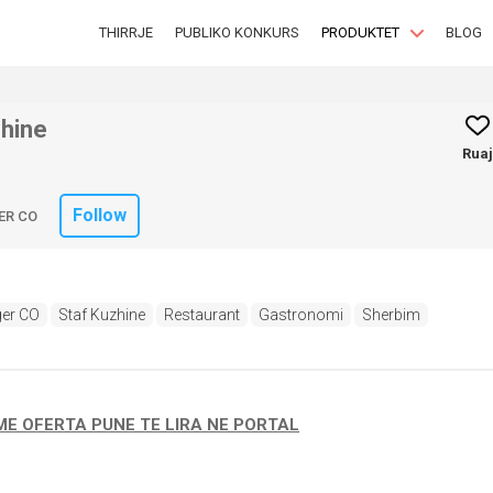
THIRRJE
PUBLIKO KONKURS
PRODUKTET
BLOG
zhine
Ruaj
Follow
ER CO
er CO
Staf Kuzhine
Restaurant
Gastronomi
Sherbim