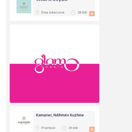
Disa lokacione
28 ditë
Kamarier, Ndihmës Kuzhine
Prishtinë
29 ditë