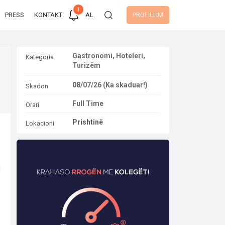
1
PRESS
KONTAKT
AL
PROFILI IM
Gastronomi, Hoteleri,
Kategoria
Turizëm
08/07/26 (Ka skaduar!)
Skadon
Full Time
Orari
Prishtinë
Lokacioni