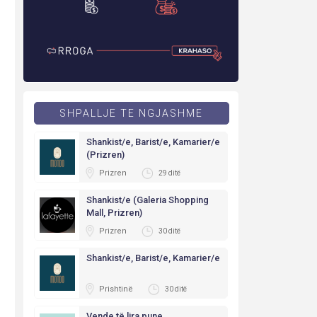
SHPALLJE TE NGJASHME
Shankist/e, Barist/e, Kamarier/e
(Prizren)
Prizren
29 ditë
Shankist/e (Galeria Shopping
Mall, Prizren)
Prizren
30 ditë
Shankist/e, Barist/e, Kamarier/e
Prishtinë
30 ditë
Vende të lira pune