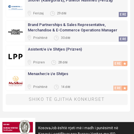
Shofer (Kategoria E), Punëtor Ndihmës (Ferizaj)
Ferizaj
29 ditë
E RE
E RE
Brand Partnerships & Sales Representative,
Merchandise & E-Commerce Operations Manager
Prishtinë
30 ditë
E RE
E RE
Asistent/e i/e Shitjes (Prizren)
Prizren
28 ditë
E RE
E RE
Menaxher/e i/e Shitjes
Prishtinë
14 ditë
E RE
E RE
SHIKO TË GJITHA KONKURSET
KosovaJob është rrjeti më i madh i punësimit në
Kosovë i çertifikuar nga Bureau Veritas me ISO