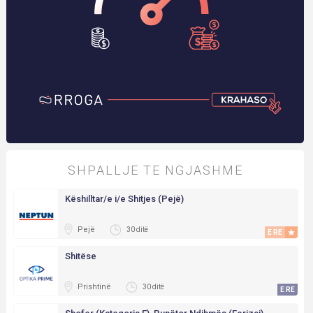
SHPALLJE TE NGJASHME
Këshilltar/e i/e Shitjes (Pejë)
Pejë
30 ditë
E RE
E RE
Shitëse
Prishtinë
30 ditë
E RE
E RE