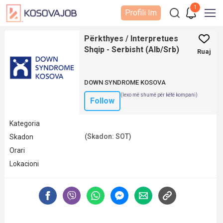
1
Profili Im
Përkthyes / Interpretues
Shqip - Serbisht (Alb/Srb)
Ruaj
DOWN SYNDROME KOSOVA
(lexo më shumë për këtë kompani)
Follow
Kategoria
(Skadon: SOT)
Skadon
Orari
Lokacioni